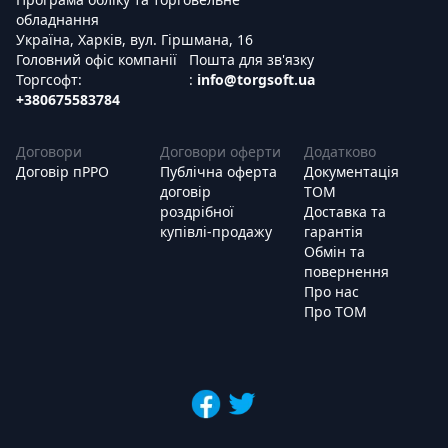
обладнання
Україна, Харків, вул. Гіршмана, 16
Головний офіс компанії
Пошта для зв'язку
Торгсофт:
:
info@torgsoft.ua
+380675583784
Договори
Договори оферти
Додатково
Договір пРРО
Публічна оферта
Документація
договір
ТОМ
роздрібної
Доставка та
купівлі-продажу
гарантія
Обмін та
повернення
Про нас
Про ТОМ