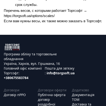
срок службы.
Перечень весов, с которыми работает Торгсофт → 
https://torgsoft.ua/options/scales/
Если вам нужны весы, их также можно 
заказать в Торгсофт
.
Програма обліку та торговельне
обладнання
Україна, Харків, вул. Гіршмана, 16
Головний офіс компанії
Пошта для зв'язку
Торгсофт:
:
info@torgsoft.ua
+380675583784
Договори
Договори оферти
Додатково
Договір пРРО
Публічна оферта
Документація
договір
ТОМ
роздрібної
Доставка та