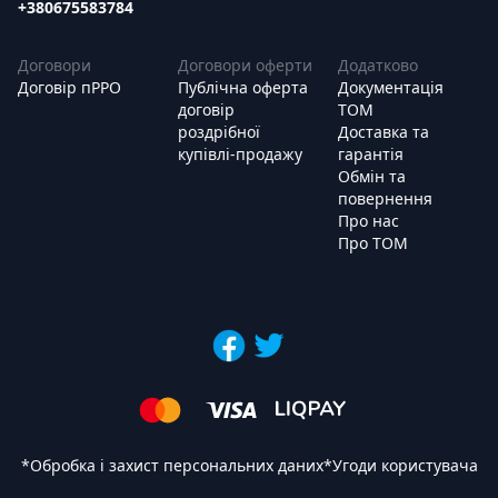
+380675583784
Договори
Договори оферти
Додатково
Договір пРРО
Публічна оферта
Документація
договір
ТОМ
роздрібної
Доставка та
купівлі-продажу
гарантія
Обмін та
повернення
Про нас
Про ТОМ
*
Обробка і захист персональних даних
*
Угоди користувача