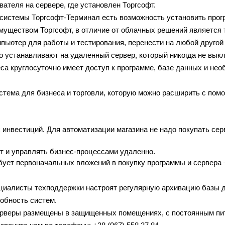
вателя на сервере, где установлен Торгсофт.
 системы Торгсофт-Терминал есть возможность установить прогр
муществом Торгсофт, в отличие от облачных решений является 
мпьютер для работы и тестирования, перенести на любой другой
о устанавливают на удаленный сервер, который никогда не выкл
са круглосуточно имеет доступ к программе, базе данных и не
тема для бизнеса и торговли, которую можно расширить с пом
х инвестиций. Для автоматизации магазина не надо покупать се
т и управлять бизнес-процессами удаленно. 
бует первоначальных вложений в покупку программы и сервера 
циалисты техподдержки настроят регулярную архивацию базы да
обность систем.
Серверы размещены в защищенных помещениях, с постоянным пи