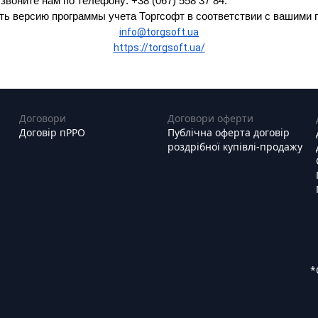
воните нам по телефону: +38 (067) 558 37 84.
ть версию программы учета Торгсофт в соответствии с вашими 
info@torgsoft.ua
https://torgsoft.ua/
Договори
Договори оферти
Договір пРРО
Публічна оферта договір
роздрібної купівлі-продажу
*