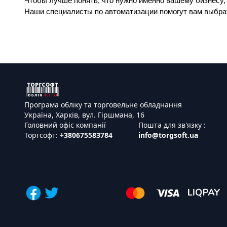
Чтобы лучше понять, что нужно именно вашему бизнесу, з
Наши специалисты по автоматизации помогут вам выбра
Програма обліку та торговельне обладнання
Україна, Харків, вул. Гіршмана, 16
Головний офіс компанії
Пошта для зв'язку :
Торгсофт:
+380675583784
info@torgsoft.ua