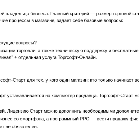
й владельца бизнеса. Главный критерий — размер торговой сет
чие процессы в магазине, задает себе базовые вопросы:
текущие вопросы?
тизации торговли, а также техническую поддержку и бесплатные
ерминал" + отдельная услуга Торгсофт-Онлайн.
гсофт-Старт для тех, у кого один магазин; кто только начинает 
офт устанавливается на компьютер продавца. Торгсофт-Старт мо
ей
. Лицензию Старт можно дополнить необходимыми дополните
бизнес со смартфона, а программный РРО — вести продажу фис
ет не обязателен.