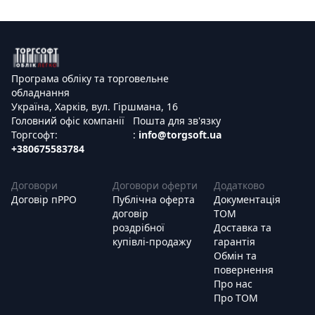
Програма обліку та торговельне
обладнання
Україна, Харків, вул. Гіршмана, 16
Головний офіс компанії
Пошта для зв'язку
Торгсофт:
:
info@torgsoft.ua
+380675583784
Договори
Договори оферти
Додатково
Договір пРРО
Публічна оферта
Документація
договір
ТОМ
роздрібної
Доставка та
купівлі-продажу
гарантія
Обмін та
повернення
Про нас
Про ТОМ