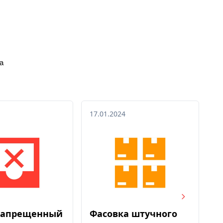
а
17.01.2024
17
 запрещенный
Фасовка штучного
В