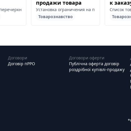
продажи товара
к зака
х накладных. Анализ прибыльности накладной не только по ко
перечеркнутой ценой, без изменения информации о товаре в сос
Установка ограничения на продажу определе
Список то
Товарознавство
Товароз
Договори
Договори оферти
Договір пРРО
Публічна оферта договір
роздрібної купівлі-продажу
*