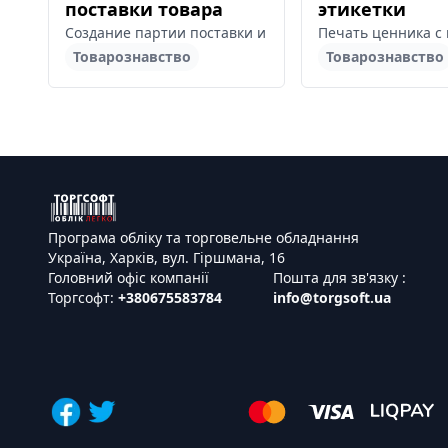
поставки товара
этикетки
Создание партии поставки и привязка к ним приходны
Печать ценника с 
Товарознавство
Товарознавство
Програма обліку та торговельне обладнання
Україна, Харків, вул. Гіршмана, 16
Головний офіс компанії
Пошта для зв'язку :
Торгсофт:
+380675583784
info@torgsoft.ua