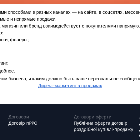
и способами в разных каналах — на сайте, в соцсетях, мессенд
ямые и непрямые продажи.
а магазин или бренд взаимодействует с покупателями напрямую.
о:
оги, флаеры;
инг;
добное.
егии бизнеса, и каким должно быть ваше персональное сообщение
Директ-маркетинг в продажах
Договори
Договори оферти
Договір пРРО
Публічна оферта договір
роздрібної купівлі-продажу