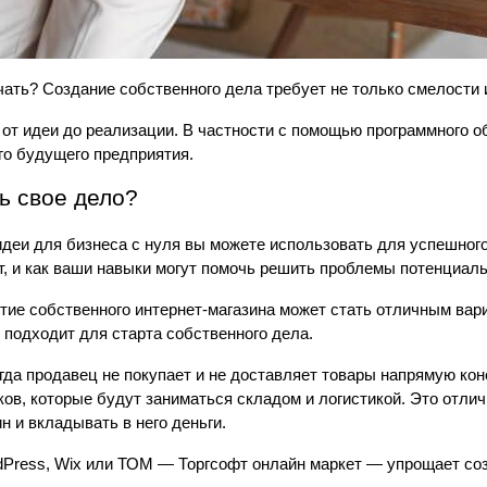
ачать? Создание собственного дела требует не только смелости 
— от идеи до реализации. В частности с помощью программного 
го будущего предприятия.
ть свое дело?
деи для бизнеса с нуля вы можете использовать для успешного
т, и как ваши навыки могут помочь решить проблемы потенциал
ие собственного интернет-магазина может стать отличным вари
 подходит для старта собственного дела.
гда продавец не покупает и не доставляет товары напрямую кон
ов, которые будут заниматься складом и логистикой. Это отлич
н и вкладывать в него деньги.  
dPress, Wix или ТОМ — Торгсофт онлайн маркет — упрощает соз