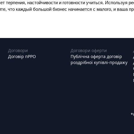
ет терпения, настойчивости и готовности учиться. Используя рес
те, что каждый большой бизнес начинается с малого, и ваша пр
Договори
Договори оферти
Договір пРРО
Публічна оферта договір
роздрібної купівлі-продажу
*