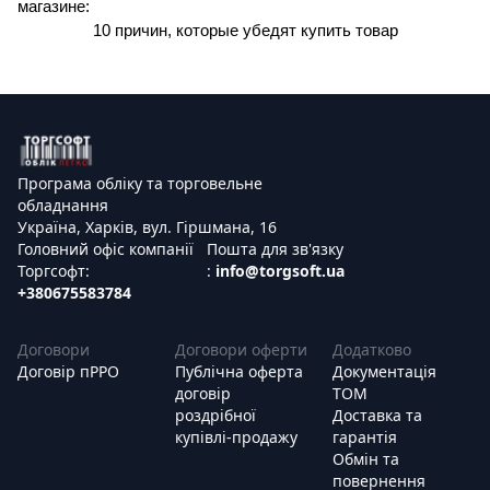
магазине:
10 причин, которые убедят купить товар
Програма обліку та торговельне
обладнання
Україна, Харків, вул. Гіршмана, 16
Головний офіс компанії
Пошта для зв'язку
Торгсофт:
:
info@torgsoft.ua
+380675583784
Договори
Договори оферти
Додатково
Договір пРРО
Публічна оферта
Документація
договір
ТОМ
роздрібної
Доставка та
купівлі-продажу
гарантія
Обмін та
повернення